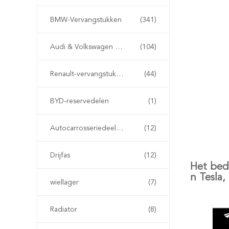
BMW-Vervangstukken
(341)
Audi & Volkswagen Onderdelen
(104)
Renault-vervangstukken
(44)
BYD-reservedelen
(1)
Autocarrosseriedeeltjes
(12)
Drijfas
(12)
Het bed
n Tesla,
wiellager
(7)
Radiator
(8)