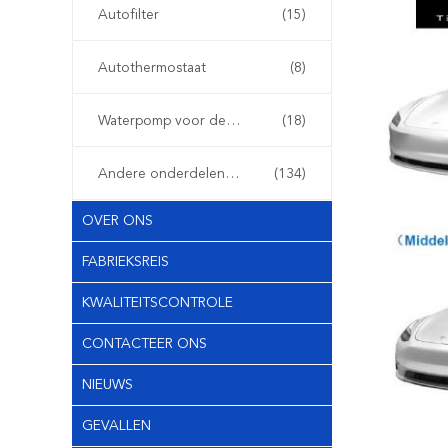
Autofilter
(15)
Autothermostaat
(8)
Waterpomp voor de auto
(18)
Andere onderdelen voor auto's
(134)
OVER ONS
FABRIEKSREIS
KWALITEITSCONTROLE
CONTACTEER ONS
NIEUWS
GEVALLEN