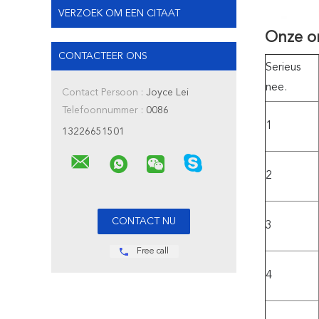
VERZOEK OM EEN CITAAT
Onze o
CONTACTEER ONS
Serieus
nee.
Contact Persoon :
Joyce Lei
Telefoonnummer :
0086
1
13226651501
2
3
Free call
4