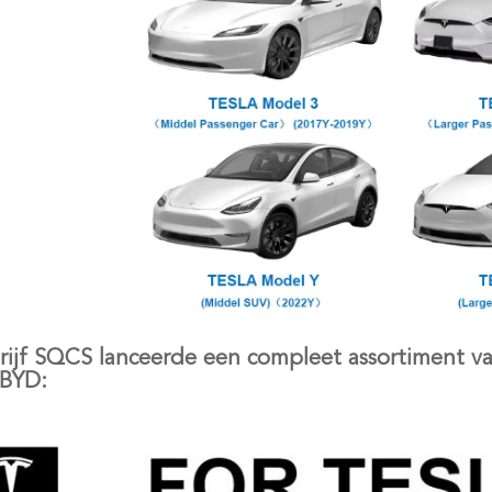
rijf SQCS lanceerde een compleet assortiment v
 BYD: