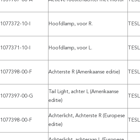
1077372-10-I
Hoofdlamp, voor R.
TESL
1077371-10-I
Hoofdlamp, voor L.
TESL
1077398-00-F
Achterste R (Amerikaanse editie)
TESL
Tail Light, achter L (Amerikaanse
1077397-00-G
TESL
editie)
Achterlicht, Achterste R (Europese
1077398-00-F
TESL
editie)
Achterlicht, achteraan L (Europese