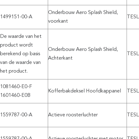
Onderbouw Aero Splash Shield,
1499151-00-A
TESL
voorkant
De waarde van het
product wordt
Onderbouw Aero Splash Shield,
berekend op basis
TESL
Achterkant
van de waarde van
het product.
1081460-E0-F
Kofferbakdeksel Hoofdkappanel
TESL
1601460-E0B
1559787-00-A
Actieve roosterluchter
TESL
1559787-00-A
Actieve roosterluchter met motor
TESL