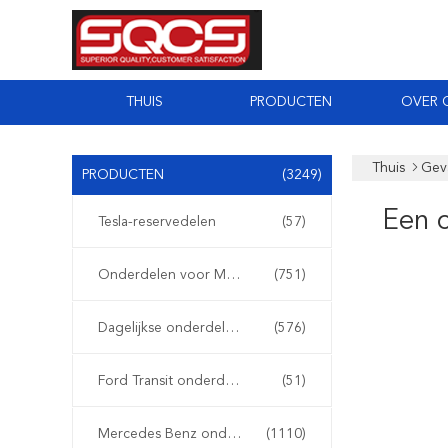
THUIS
PRODUCTEN
OVER 
Thuis
Gev
PRODUCTEN
(3249)
Een 
Tesla-reservedelen
(57)
Onderdelen voor Mercedes Sprinter
(751)
Dagelijkse onderdelen van Iveco
(576)
Ford Transit onderdelen
(51)
Mercedes Benz onderdelen
(1110)