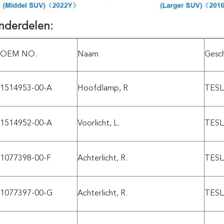
nderdelen:
OEM NO.
Naam
Gesch
1514953-00-A
Hoofdlamp, R
TESL
1514952-00-A
Voorlicht, L.
TESL
1077398-00-F
Achterlicht, R.
TESL
1077397-00-G
Achterlicht, R.
TESL