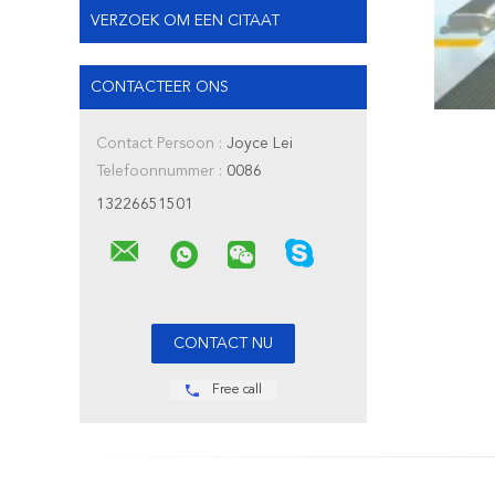
VERZOEK OM EEN CITAAT
CONTACTEER ONS
Contact Persoon :
Joyce Lei
Telefoonnummer :
0086
13226651501
Free call