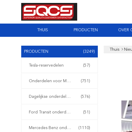
THUIS
PRODUCTEN
OVER 
Thuis
Nie
PRODUCTEN
(3249)
Tesla-reservedelen
(57)
Onderdelen voor Mercedes Sprinter
(751)
Dagelijkse onderdelen van Iveco
(576)
Ford Transit onderdelen
(51)
Mercedes Benz onderdelen
(1110)