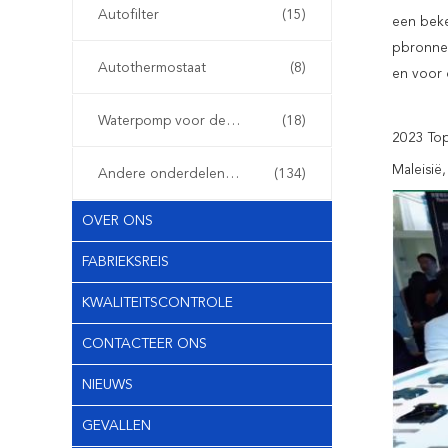
Autofilter
(15)
een beke
pbronnen
Autothermostaat
(8)
en voor 
Waterpomp voor de auto
(18)
2023 Top
Maleisië,
Andere onderdelen voor auto's
(134)
OVER ONS
FABRIEKSREIS
KWALITEITSCONTROLE
CONTACTEER ONS
NIEUWS
GEVALLEN