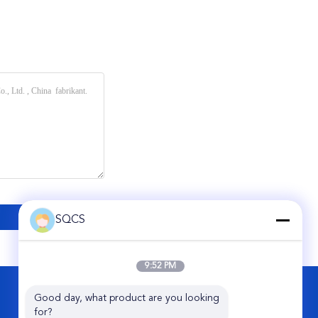
SQCS
9:52 PM
CONTACTEER ONS
Good day, what product are you looking 
for?