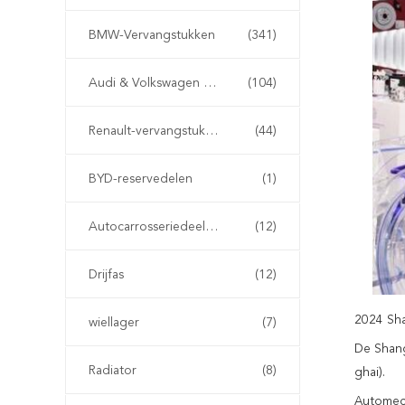
BMW-Vervangstukken
(341)
Audi & Volkswagen Onderdelen
(104)
Renault-vervangstukken
(44)
BYD-reservedelen
(1)
Autocarrosseriedeeltjes
(12)
Drijfas
(12)
2024 Sha
wiellager
(7)
De Shang
Radiator
(8)
ghai).
Automech