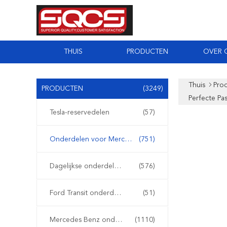
THUIS
PRODUCTEN
OVER 
Thuis
Pro
PRODUCTEN
(3249)
Perfecte Pa
Tesla-reservedelen
(57)
Onderdelen voor Mercedes Sprinter
(751)
Dagelijkse onderdelen van Iveco
(576)
Ford Transit onderdelen
(51)
Mercedes Benz onderdelen
(1110)