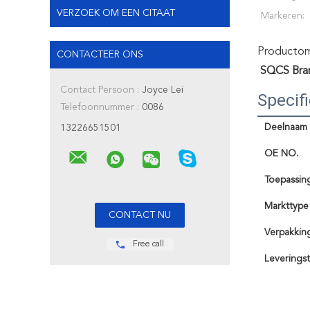
VERZOEK OM EEN CITAAT
Markeren:
Productoms
CONTACTEER ONS
SQCS Bra
Contact Persoon :
Joyce Lei
Specifi
Telefoonnummer :
0086
Deelnaam
13226651501
OE NO.
Toepassin
Markttype
Verpakkin
Free call
Leveringst