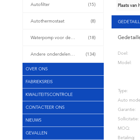
Autofilter
(15)
Plaats van 
Autothermostaat
(8)
GEDETAILL
Gedetaill
Waterpomp voor de auto
(18)
Doel:
Andere onderdelen voor auto's
(134)
Model:
OVER ONS
FABRIEKSREIS
Type:
KWALITEITSCONTROLE
Auto mode
CONTACTEER ONS
Garantie:
Sollicitatie:
NIEUWS
MOQ:
GEVALLEN
Betaling: