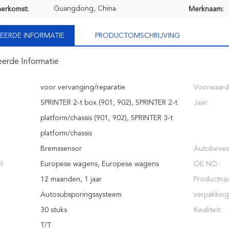
Guangdong, China
herkomst:
Merknaam:
EERDE INFORMATIE
PRODUCTOMSCHRIJVING
eerde Informatie
voor vervanging/reparatie
Voorwaard
SPRINTER 2-t box (901, 902), SPRINTER 2-t
Jaar:
platform/chassis (901, 902), SPRINTER 3-t
platform/chassis
Bremssensor
Autobevest
l:
Europese wagens, Europese wagens
OE NO.:
12 maanden, 1 jaar
Productna
Autosubsporingssysteem
verpakking
30 stuks
Kwaliteit:
T/T