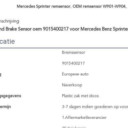
Mercedes Sprinter remsensor
,
OEM remsensor W901-W904
,
chrijving
nd Brake Sensor oem 9015400217 voor Mercedes Benz Sprin
catie
Bremssensor
9015400217
g
Europese auto
Naverkoop
gsgegevens
Plastic zak met doos
ermijn
3-7 dagen indien goederen op voor
1.Aftermarketleverancier