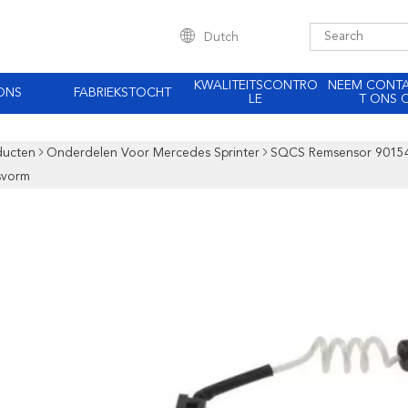
Dutch
KWALITEITSCONTRO
NEEM CONT
ONS
FABRIEKSTOCHT
LE
T ONS 
ducten
Onderdelen Voor Mercedes Sprinter
SQCS Remsensor 90154
svorm