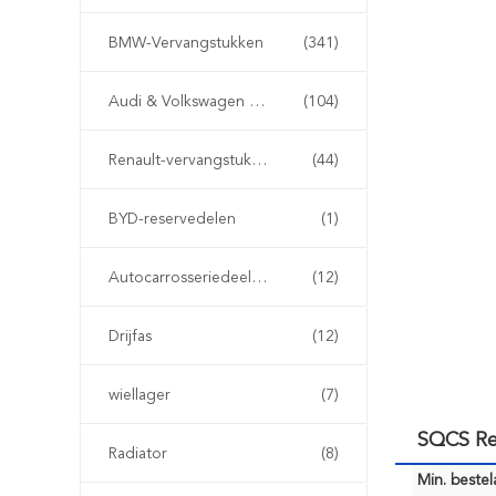
BMW-Vervangstukken
(341)
Audi & Volkswagen Onderdelen
(104)
Renault-vervangstukken
(44)
BYD-reservedelen
(1)
Autocarrosseriedeeltjes
(12)
Drijfas
(12)
wiellager
(7)
SQCS Re
Radiator
(8)
Min. bestela