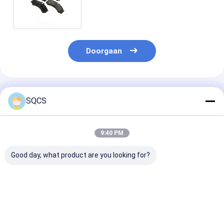
ontworpen voor optimale
prestaties
Doorgaan
Geadviseerde Producten
SQCS
9:40 PM
Good day, what product are you looking for?
Geschikt voor
Mercedes-Benz Auto
Zwarte
Mercedes-Benz
Fitting For W213
autoonderdele
Sprinter 2019-2024
2019
linker
W910 auto koplamp,
Autoonderdelen
achteruitkijks
Fabriek directe
Achterdeur
assemblage vo