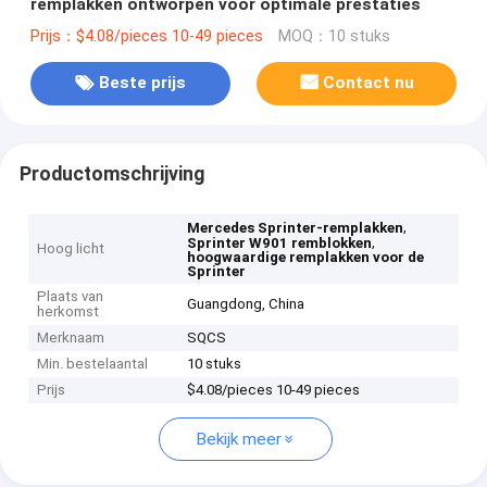
remplakken ontworpen voor optimale prestaties
Prijs：$4.08/pieces 10-49 pieces
MOQ：10 stuks
Beste prijs
Contact nu
Productomschrijving
,
Mercedes Sprinter-remplakken
,
Sprinter W901 remblokken
Hoog licht
hoogwaardige remplakken voor de
Sprinter
Plaats van
Guangdong, China
herkomst
Merknaam
SQCS
Min. bestelaantal
10 stuks
Prijs
$4.08/pieces 10-49 pieces
Bekijk meer