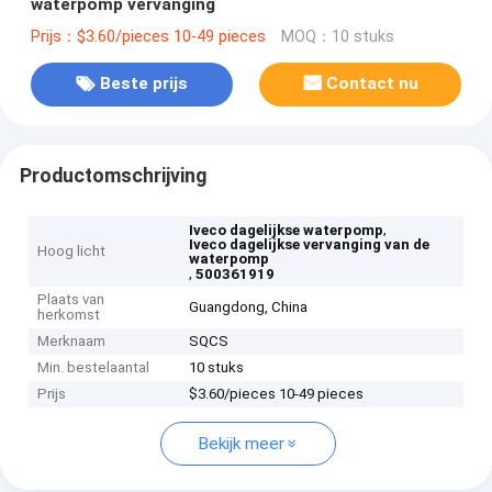
waterpomp vervanging
Prijs：$3.60/pieces 10-49 pieces
MOQ：10 stuks
Beste prijs
Contact nu
Productomschrijving
,
Iveco dagelijkse waterpomp
Iveco dagelijkse vervanging van de
Hoog licht
waterpomp
,
500361919
Plaats van
Guangdong, China
herkomst
Merknaam
SQCS
Min. bestelaantal
10 stuks
Prijs
$3.60/pieces 10-49 pieces
Bekijk meer