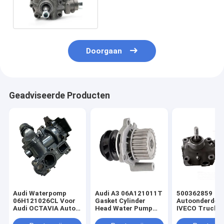
vervanging
Doorgaan
Geadviseerde Producten
Audi Waterpomp
Audi A3 06A121011T
500362859
06H121026CL Voor
Gasket Cylinder
Autoonderdele
Audi OCTAVIA Auto
Head Water Pump
IVECO Truck 
Fitting SKODA CZ
06A121011L
Pump 500185
Motoronderdelen
06A121011C
RENAULT