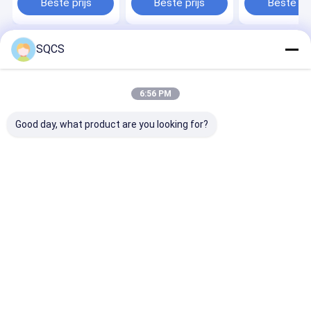
Beste prijs
Beste prijs
Beste pri
06A121012
7701474551
SQCS
Thuis
Desktop Site
Sitemap
Privacybeleid
Kwaliteit
Tesla-reservedelen
China Fabriek.Copyright © 2026
6:56 PM
Guangzhou Junxin Auto Parts Co., Ltd.. All Rights Reserved.
Good day, what product are you looking for?
Thuis
Producten
Over ons