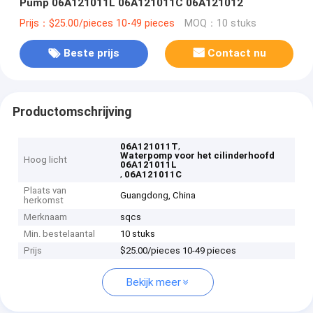
Pump 06A121011L 06A121011C 06A121012
Prijs：$25.00/pieces 10-49 pieces
MOQ：10 stuks
Beste prijs
Contact nu
Productomschrijving
,
06A121011T
Waterpomp voor het cilinderhoofd
Hoog licht
06A121011L
,
06A121011C
Plaats van
Guangdong, China
herkomst
Merknaam
sqcs
Min. bestelaantal
10 stuks
Prijs
$25.00/pieces 10-49 pieces
Bekijk meer