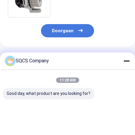
06A121011L 06A121011C
06A121012
Doorgaan
Geadviseerde Producten
SQCS Company
11:28 AM
Good day, what product are you looking for?
Auto waterpomp
Audi Waterpomp
500362859
500361919 Iveco
06H121026CL Voor
Autoonderdele
Dagelijkse
Audi OCTAVIA Auto
IVECO Truck 
waterpomp
Fitting SKODA CZ
Pump 500185
vervanging
Motoronderdelen
RENAULT